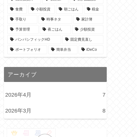
食費
小額投資
朝ごはん
税金
手取り
時事ネタ
家計簿
予算管理
夜ごはん
少額投資
パンパシフィックHD
固定費見直し
ポートフォリオ
簡単弁当
iDeCo
アーカイブ
2026年4月
7
2026年3月
8