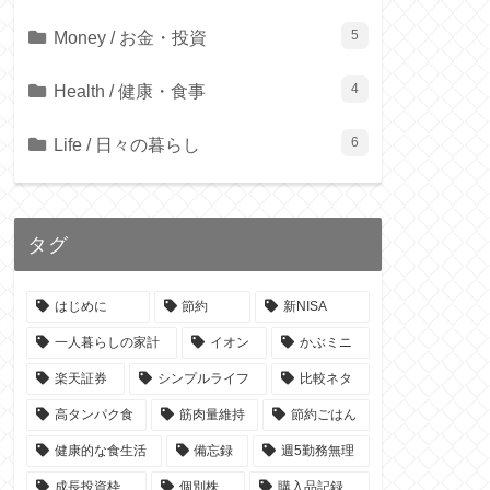
Money / お金・投資
5
Health / 健康・食事
4
Life / 日々の暮らし
6
タグ
はじめに
節約
新NISA
一人暮らしの家計
イオン
かぶミニ
楽天証券
シンプルライフ
比較ネタ
高タンパク食
筋肉量維持
節約ごはん
健康的な食生活
備忘録
週5勤務無理
成長投資枠
個別株
購入品記録