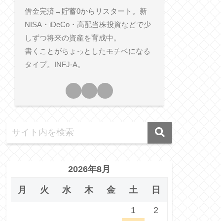
借金完済→貯蓄0からリスタート。新
NISA・iDeCo・高配当株投資などで少
しずつ将来の資産を育成中。
書くことがちょっとしたモチベになる
タイプ。INFJ-A。
2026年8月
月
火
水
木
金
土
日
1
2