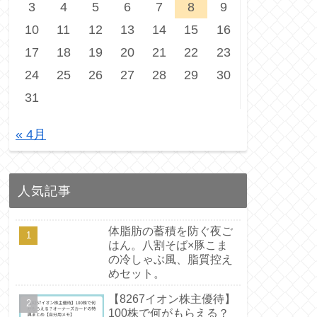
3
4
5
6
7
8
9
10
11
12
13
14
15
16
17
18
19
20
21
22
23
24
25
26
27
28
29
30
31
« 4月
人気記事
体脂肪の蓄積を防ぐ夜ご
はん。八割そば×豚こま
の冷しゃぶ風、脂質控え
めセット。
【8267イオン株主優待】
100株で何がもらえる？