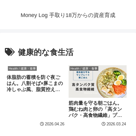
Money Log 手取り18万からの資産育成
健康的な食生活
Health / 健康・食事
Health / 健康・食事
体脂肪の蓄積を防ぐ夜ご
はん。八割そば×豚こまの
冷しゃぶ風、脂質控えめ
セット。
筋肉量を守る朝ごはん。
鶏むね肉と卵の「高タン
パク・高食物繊維」プレ
ート
2026.04.26
2026.03.24