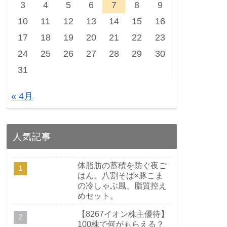
3
4
5
6
7
8
9
10
11
12
13
14
15
16
17
18
19
20
21
22
23
24
25
26
27
28
29
30
31
« 4月
人気記事
体脂肪の蓄積を防ぐ夜ご
はん。八割そば×豚こま
の冷しゃぶ風、脂質控え
めセット。
【8267イオン株主優待】
100株で何がもらえる？