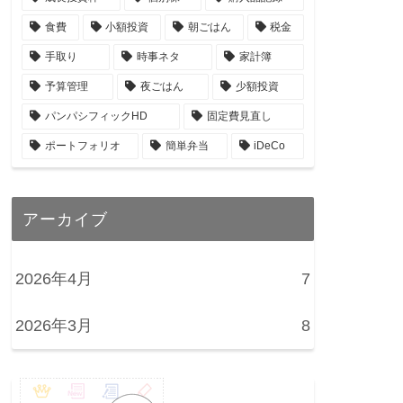
食費
小額投資
朝ごはん
税金
手取り
時事ネタ
家計簿
予算管理
夜ごはん
少額投資
パンパシフィックHD
固定費見直し
ポートフォリオ
簡単弁当
iDeCo
アーカイブ
2026年4月
7
2026年3月
8