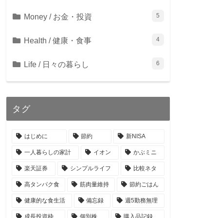
Money / お金・投資
5
Health / 健康・食事
4
Life / 日々の暮らし
6
タグ
はじめに
節約
新NISA
一人暮らしの家計
イオン
かぶミニ
楽天証券
シンプルライフ
比較ネタ
高タンパク食
筋肉量維持
節約ごはん
健康的な食生活
備忘録
週5勤務無理
成長投資枠
個別株
購入品記録