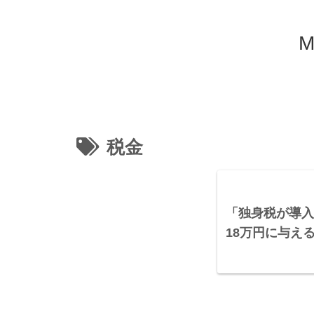
M
税金
「独身税が導入
18万円に与え