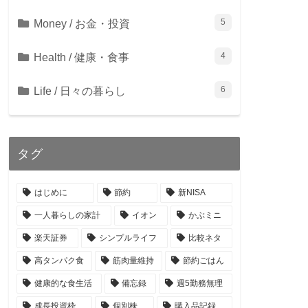
Money / お金・投資
5
Health / 健康・食事
4
Life / 日々の暮らし
6
タグ
はじめに
節約
新NISA
一人暮らしの家計
イオン
かぶミニ
楽天証券
シンプルライフ
比較ネタ
高タンパク食
筋肉量維持
節約ごはん
健康的な食生活
備忘録
週5勤務無理
成長投資枠
個別株
購入品記録