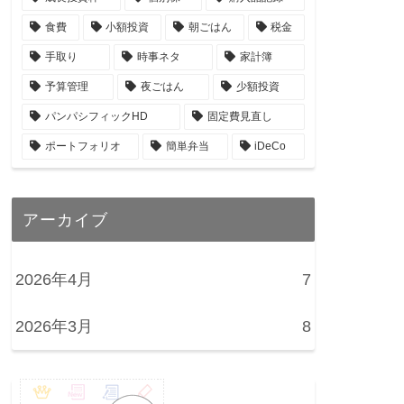
食費
小額投資
朝ごはん
税金
手取り
時事ネタ
家計簿
予算管理
夜ごはん
少額投資
パンパシフィックHD
固定費見直し
ポートフォリオ
簡単弁当
iDeCo
アーカイブ
2026年4月
7
2026年3月
8