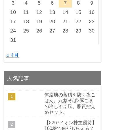
3
4
5
6
7
8
9
10
11
12
13
14
15
16
17
18
19
20
21
22
23
24
25
26
27
28
29
30
31
« 4月
人気記事
体脂肪の蓄積を防ぐ夜ご
はん。八割そば×豚こま
の冷しゃぶ風、脂質控え
めセット。
【8267イオン株主優待】
100株で何がもらえる？