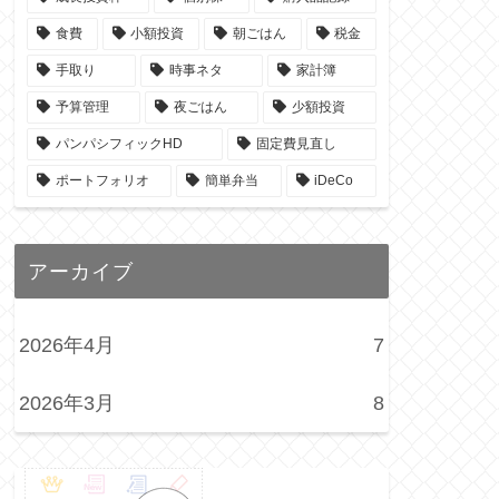
食費
小額投資
朝ごはん
税金
手取り
時事ネタ
家計簿
予算管理
夜ごはん
少額投資
パンパシフィックHD
固定費見直し
ポートフォリオ
簡単弁当
iDeCo
アーカイブ
2026年4月
7
2026年3月
8