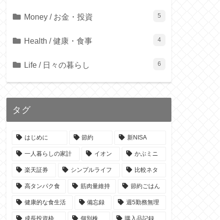
Money / お金・投資
5
Health / 健康・食事
4
Life / 日々の暮らし
6
タグ
はじめに
節約
新NISA
一人暮らしの家計
イオン
かぶミニ
楽天証券
シンプルライフ
比較ネタ
高タンパク食
筋肉量維持
節約ごはん
健康的な食生活
備忘録
週5勤務無理
成長投資枠
個別株
購入品記録