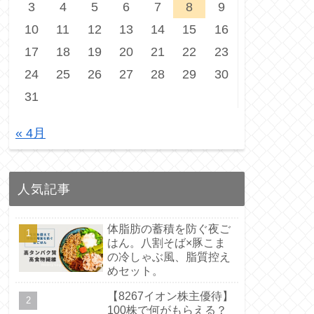
3
4
5
6
7
8
9
10
11
12
13
14
15
16
17
18
19
20
21
22
23
24
25
26
27
28
29
30
31
« 4月
人気記事
体脂肪の蓄積を防ぐ夜ご
はん。八割そば×豚こま
の冷しゃぶ風、脂質控え
めセット。
【8267イオン株主優待】
100株で何がもらえる？