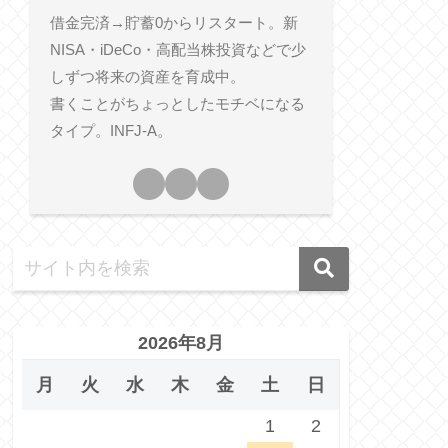
借金完済→貯蓄0からリスタート。新
NISA・iDeCo・高配当株投資などで少
しずつ将来の資産を育成中。
書くことがちょっとしたモチベになる
タイプ。INFJ-A。
2026年8月
月
火
水
木
金
土
日
1
2