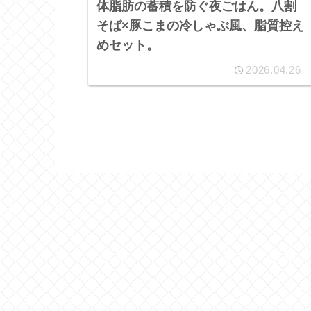
体脂肪の蓄積を防ぐ夜ごはん。八割
そば×豚こまの冷しゃぶ風、脂質控え
めセット。
2026.04.26