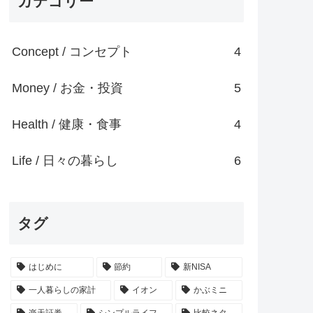
カテゴリー
Concept / コンセプト
4
Money / お金・投資
5
Health / 健康・食事
4
Life / 日々の暮らし
6
タグ
はじめに
節約
新NISA
一人暮らしの家計
イオン
かぶミニ
楽天証券
シンプルライフ
比較ネタ