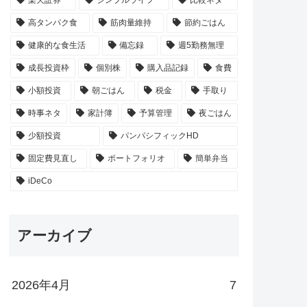
高タンパク食
筋肉量維持
節約ごはん
健康的な食生活
備忘録
週5勤務無理
成長投資枠
個別株
購入品記録
食費
小額投資
朝ごはん
税金
手取り
時事ネタ
家計簿
予算管理
夜ごはん
少額投資
パンパシフィックHD
固定費見直し
ポートフォリオ
簡単弁当
iDeCo
アーカイブ
2026年4月
7