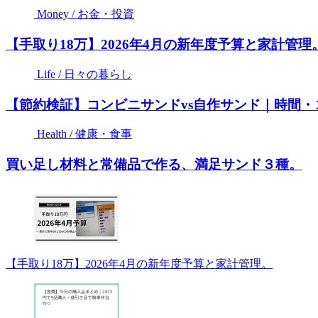
Money / お金・投資
【手取り18万】2026年4月の新年度予算と家計管理
Life / 日々の暮らし
【節約検証】コンビニサンドvs自作サンド｜時間
Health / 健康・食事
買い足し材料と常備品で作る、満足サンド３種。
【手取り18万】2026年4月の新年度予算と家計管理。