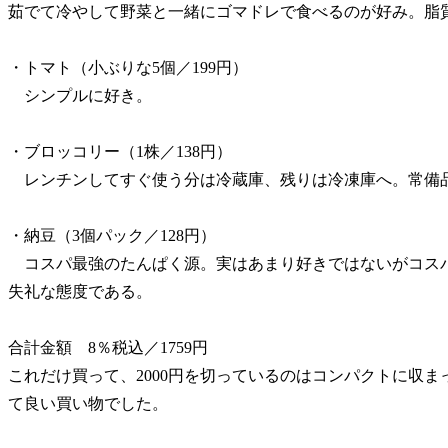
茹でて冷やして野菜と一緒にゴマドレで食べるのが好み。脂
・トマト（小ぶりな5個／199円）
シンプルに好き。
・ブロッコリー（1株／138円）
レンチンしてすぐ使う分は冷蔵庫、残りは冷凍庫へ。常備
・納豆（3個パック／128円）
コスパ最強のたんぱく源。実はあまり好きではないがコス
失礼な態度である。
合計金額 8％税込／1759円
これだけ買って、2000円を切っているのはコンパクトに収
て良い買い物でした。