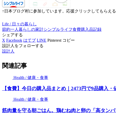
↑日本ブログ村に参加しています。応援クリックしてもらえ
Life / 日々の暮らし
節約
一人暮らしの家計
シンプルライフ
食費
購入品記録
シェアする
X
Facebook
はてブ
LINE
Pinterest
コピー
設計人をフォローする
設計人
関連記事
Health / 健康・食事
【食費】今日の購入品まとめ｜2473円で9品購入
Health / 健康・食事
筋肉量を守る朝ごはん。鶏むね肉と卵の「高タンパ