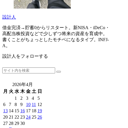
設計人
借金完済→貯蓄0からリスタート。新NISA・iDeCo・
高配当株投資などで少しずつ将来の資産を育成中。
書くことがちょっとしたモチベになるタイプ。INFJ-
A。
設計人をフォローする
2026年4月
月
火
水
木
金
土
日
1
2
3
4
5
6
7
8
9
10
11
12
13
14
15
16
17
18
19
20
21
22
23
24
25
26
27
28
29
30