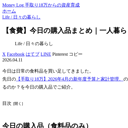
Money Log 手取り18万からの資産育成
ホーム
Life / 日々の暮らし
【食費】今日の購入品まとめ｜一人暮ら
Life / 日々の暮らし
X
Facebook
はてブ
LINE
Pinterest
コピー
2026.04.11
今日は日常の食料品を買い足してきました。
先日の
【手取り18万】2026年4月の新年度予算と家計管理。
の
るのか？を今日の購入品でご紹介。
目次
今日の購入品（食料品のみ）